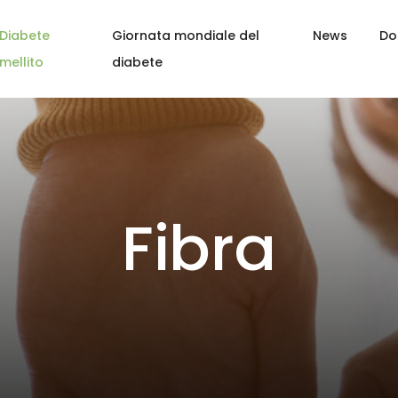
Diabete
Giornata mondiale del
News
Do
mellito
diabete
Fibra