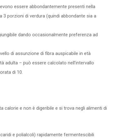
 devono essere abbondantemente presenti nella
ia 3 porzioni di verdura (quindi abbondante sia a
ggiungibile dando occasionalmente preferenza ad
ivello di assunzione di fibra auspicabile in età
à adulta – può essere calcolato nell’intervallo
orata di 10.
alorie e non è digeribile e si trova negli alimenti di
caridi e polialcoli) rapidamente fermentescibili