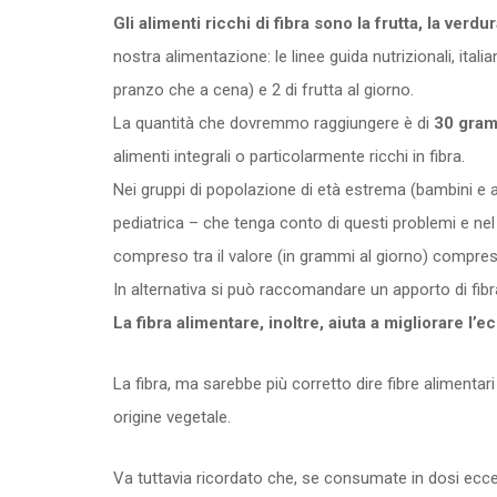
Gli alimenti ricchi di fibra sono la frutta, la verd
nostra alimentazione: le linee guida nutrizionali, ita
pranzo che a cena) e 2 di frutta al giorno.
La quantità che dovremmo raggiungere è di
30 gramm
alimenti integrali o particolarmente ricchi in fibra.
Nei gruppi di popolazione di età estrema (bambini e anzi
pediatrica – che tenga conto di questi problemi e nel
compreso tra il valore (in grammi al giorno) compreso
In alternativa si può raccomandare un apporto di fib
La fibra alimentare, inoltre, aiuta a migliorare l’
La fibra, ma sarebbe più corretto dire fibre alimentar
origine vegetale.
Va tuttavia ricordato che, se consumate in dosi eccess