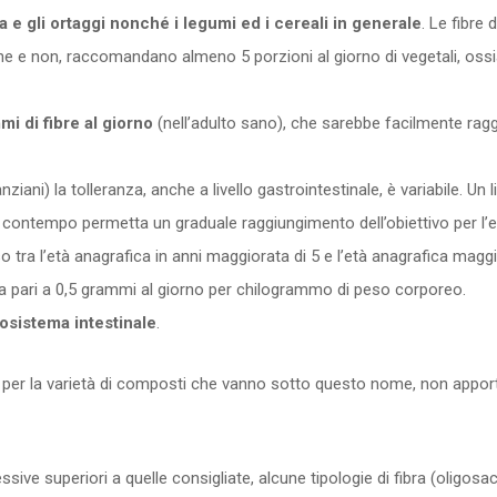
ura e gli ortaggi nonché i legumi ed i cereali in generale
. Le fibre
liane e non, raccomandano almeno 5 porzioni al giorno di vegetali, oss
i di fibre al giorno
(nell’adulto sano), che sarebbe facilmente ra
ani) la tolleranza, anche a livello gastrointestinale, è variabile. Un l
 contempo permetta un graduale raggiungimento dell’obiettivo per l’et
 tra l’età anagrafica in anni maggiorata di 5 e l’età anagrafica maggi
ra pari a 0,5 grammi al giorno per chilogrammo di peso corporeo.
ecosistema intestinale
.
i per la varietà di composti che vanno sotto questo nome, non apporta c
ive superiori a quelle consigliate, alcune tipologie di fibra (oligosac