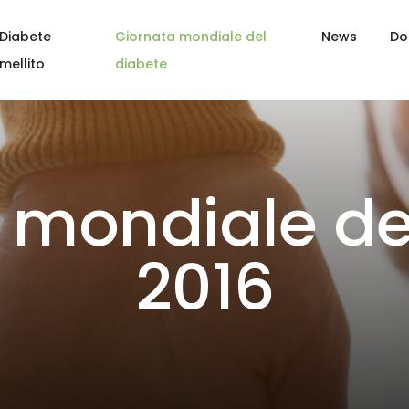
Diabete
Giornata mondiale del
News
Do
mellito
diabete
 mondiale de
2016