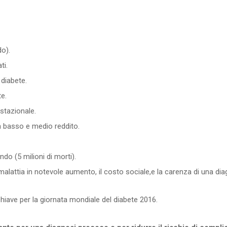
do).
ti.
 diabete.
te.
stazionale.
 a basso e medio reddito.
o (5 milioni di morti).
malattia in notevole aumento, il costo sociale,e la carenza di una di
iave per la giornata mondiale del diabete 2016.