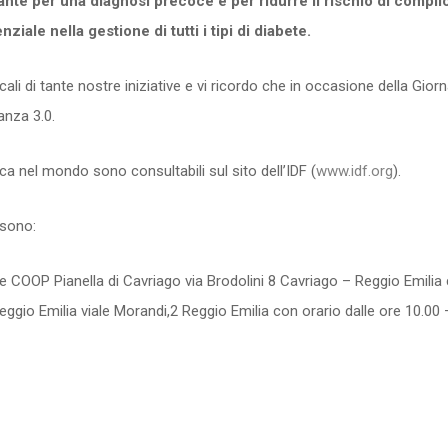
tante per una diagnosi precoce e per ridurre il rischio
di compli
ale nella gestione di tutti i tipi di diabete.
i di tante nostre iniziative e vi ricordo che in occasione della Giorn
anza 3.0.
etica nel mondo sono consultabili sul sito dell’IDF (
www.idf.org
).
 sono:
COOP Pianella di Cavriago via Brodolini 8 Cavriago – Reggio Emilia c
ggio Emilia viale Morandi,2 Reggio Emilia con orario dalle ore 10.00 –